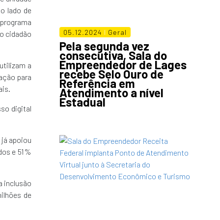
ao lado de
o programa
05.12.2024
I
Geral
ao cidadão
Pela segunda vez
consecutiva, Sala do
Empreendedor de Lages
utilizam a
recebe Selo Ouro de
ração para
Referência em
ais.
Atendimento a nível
Estadual
so digital
 já apoiou
idos e 51%
a inclusão
ilhões de