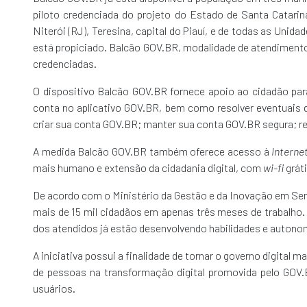
piloto credenciada do projeto do Estado de Santa Catarina
Niterói (RJ), Teresina, capital do Piauí, e de todas as Uni
está propiciado. Balcão GOV.BR, modalidade de atendiment
credenciadas.
O dispositivo Balcão GOV.BR fornece apoio ao cidadão par
conta no aplicativo GOV.BR, bem como resolver eventuais d
criar sua conta GOV.BR; manter sua conta GOV.BR segura; re
A medida Balcão GOV.BR também oferece acesso à
Interne
mais humano e extensão da cidadania digital, com
wi-fi
grát
De acordo com o Ministério da Gestão e da Inovação em Serv
mais de 15 mil cidadãos em apenas três meses de trabalho.
dos atendidos já estão desenvolvendo habilidades e autonom
A iniciativa possui a finalidade de tornar o governo digital 
de pessoas na transformação digital promovida pelo GOV.
usuários.