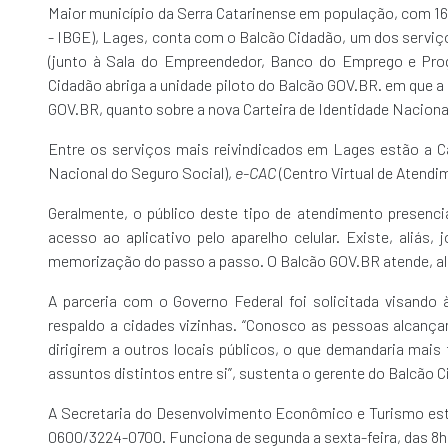
Maior município da Serra Catarinense em população, com 164.
- IBGE), Lages, conta com o Balcão Cidadão, um dos serviç
(junto à Sala do Empreendedor, Banco do Emprego e Progr
Cidadão abriga a unidade piloto do Balcão GOV.BR. em que a
GOV.BR, quanto sobre a nova Carteira de Identidade Naciona
Entre os serviços mais reivindicados em Lages estão a Car
Nacional do Seguro Social),
e-CAC
(Centro Virtual de Atendi
Geralmente, o público deste tipo de atendimento presencia
acesso ao aplicativo pelo aparelho celular. Existe, aliá
memorização do passo a passo. O Balcão GOV.BR atende, ali
A parceria com o Governo Federal foi solicitada visando
respaldo a cidades vizinhas. “Conosco as pessoas alcança
dirigirem a outros locais públicos, o que demandaria ma
assuntos distintos entre si”, sustenta o gerente do Balcão 
A Secretaria do Desenvolvimento Econômico e Turismo está 
0600/3224-0700. Funciona de segunda a sexta-feira, das 8h 