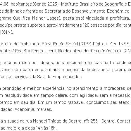
981 habitantes (Censo 2023 - Instituto Brasileiro de Geografia e E
os da linha de frente da Secretaria do Desenvolvimento Econômico
ama Qualifica Melhor Lages), pasta está vinculada à prefeitura.
 equipe presta suporte a aproximadamente 120 pessoas por dia, tan
l (CIN).
teira de Trabalho e Previdência Social (CTPS Digital), Meu INSS 
mento) / Receita Federal, certidão de antecedentes criminais e a CIN
l é constituído por idosos, pois precisam de dicas na troca de 
s, jovens com baixa escolaridade e necessidade de apoio, porém,
ás, os serviços da Sala do Empreendedor.
 à prontidão e melhor experiência no atendimento a moradores d
m resolutividade em tempo célere, com agilidade, sem a necessid
is tempo em seu dia. Em um tempo razoável, concluímos seu atend
Cidadão, Adenoir Guimarães.
situada na rua Manoel Thiago de Castro, nº: 258 - Centro. Conta
ao meio-dia e das 14h às 18h.