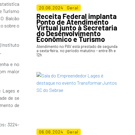
statística
20.06.2024
I
Geral
 e Turismo
Receita Federal implanta
 O Balcão
Ponto de Atendimento
to sobre o
Virtual junto à Secretaria
do Desenvolvimento
Econômico e Turismo
(Instituto
Atendimento no PAV está prestado de segunda
a sexta-feira, no período matutino - entre 8h e
.
12h
senha e no
 com maior
e Lages e
ade de se
imento de
tos: 3224-
06.06.2024
I
Geral